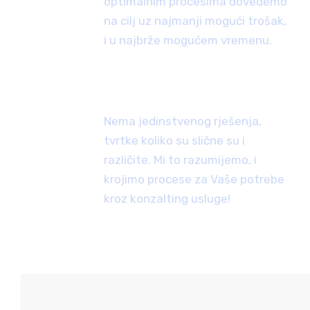
optimalnim procesima dovedemo
na cilj uz najmanji mogući trošak,
i u najbrže mogućem vremenu.
KREATIVNI PRISTUP RJEŠAVANJA
PROBLEMA
Nema jedinstvenog rješenja,
tvrtke koliko su slične su i
različite. Mi to razumijemo, i
krojimo procese za Vaše potrebe
kroz konzalting usluge!