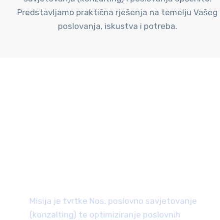
Predstavljamo praktična rješenja na temelju Vašeg
poslovanja, iskustva i potreba.
ZAŠTO ODABRATI
NAS
Misija je tvrtke Nos, poslovno savjetovanje
(konzalting) te optimiziranje poslovnih