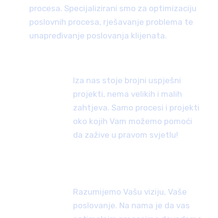
procesa. Specijalizirani smo za optimizaciju
poslovnih procesa, rješavanje problema te
unapređivanje poslovanja klijenata.
DUGOGODIŠNJE ISKUSTVO U RADU
Iza nas stoje brojni uspješni
projekti, nema velikih i malih
zahtjeva. Samo procesi i projekti
oko kojih Vam možemo pomoći
da zažive u pravom svjetlu!
TIM UVIJEK ORIJENTIRAN PREMA
NAPRIJED
Razumijemo Vašu viziju, Vaše
poslovanje. Na nama je da vas