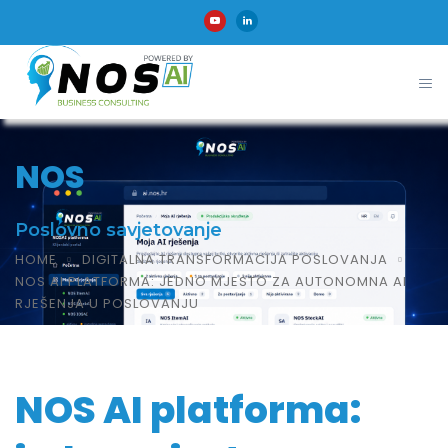
NOS
Poslovno savjetovanje
HOME
DIGITALNA TRANSFORMACIJA POSLOVANJA
NOS AI PLATFORMA: JEDNO MJESTO ZA AUTONOMNA AI
RJEŠENJA U POSLOVANJU
NOS AI platforma: