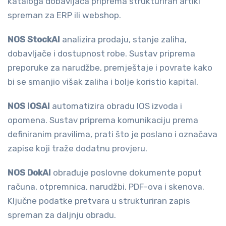
kataloga dobavljača priprema strukturiran artikl
spreman za ERP ili webshop.
NOS StockAI
analizira prodaju, stanje zaliha,
dobavljače i dostupnost robe. Sustav priprema
preporuke za narudžbe, premještaje i povrate kako
bi se smanjio višak zaliha i bolje koristio kapital.
NOS IOSAI
automatizira obradu IOS izvoda i
opomena. Sustav priprema komunikaciju prema
definiranim pravilima, prati što je poslano i označava
zapise koji traže dodatnu provjeru.
NOS DokAI
obrađuje poslovne dokumente poput
računa, otpremnica, narudžbi, PDF-ova i skenova.
Ključne podatke pretvara u strukturiran zapis
spreman za daljnju obradu.