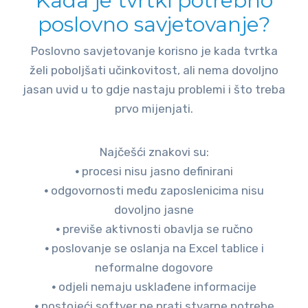
Kada je tvrtki potrebno
poslovno savjetovanje?
Poslovno savjetovanje korisno je kada tvrtka
želi poboljšati učinkovitost, ali nema dovoljno
jasan uvid u to gdje nastaju problemi i što treba
prvo mijenjati.
Najčešći znakovi su:
•
procesi nisu jasno definirani
•
odgovornosti među zaposlenicima nisu
dovoljno jasne
•
previše aktivnosti obavlja se ručno
•
poslovanje se oslanja na Excel tablice i
neformalne dogovore
•
odjeli nemaju usklađene informacije
•
postojeći softver ne prati stvarne potrebe