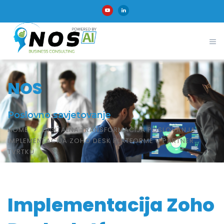
NOS
Poslovno savjetovanje
HOME
DIGITALNA TRANSFORMACIJA POSLOVANJA
IMPLEMENTACIJA ZOHO DESK PLATFORME U PARTNER
TVRTKU
Implementacija Zoho