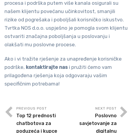
procesa i podrška putem više kanala osigurali su
našem klijentu povećanu učinkovitost, smanjili
rizike od pogrešaka i poboljšali korisničko iskustvo.
Tvrtka NOS d.o.o. uspješno je pomogla svom klijentu
ostvariti značajna poboljšanja u poslovanju i
olakšati mu poslovne procese.
Ako i vi tražite rješenje za unapređenje korisničke
podrške,
kontaktirajte nas
i pružiti ćemo vam
prilagođena rješenja koja odgovaraju vašim
specifičnim potrebama!
PREVIOUS POST
NEXT POST
Top 12 prednosti
Poslovno
chatbotova za
savjetovanje za
poduzeća i kupce
digitalnu