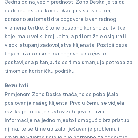
Jedna od najvećih prednosti Zoho Deska je ta da
nudi neprekidnu komunikaciju s korisnicima,
odnosno automatizira odgovore izvan radnog
vremena tvrtke. Što je posebno korisno za tvrtke
koje imaju veliki broj upita, a pritom žele osigurati
visoki stupanj zadovoljstva klijenata. Postoji baza
koja pruža korisnicima odgovore na često
postavljena pitanja, te se time smanjuje potreba za
timom za korisničku podršku.
Rezultati
Primjenom Zoho Deska značajno se poboljšalo
poslovanje našeg klijenta. Prvo u čemu se vidjela
razlika je to da je sustav zahtjeva stavio
informacije na jedno mjesto i omogućio brz pristup
njima, te se time ubrzalo rješavanje problema i
smanjilo vrijeme koje je bilo potrebno za odgovore