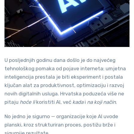
U posljednjih godinu dana došlo je do najvećeg
tehnološkog pomaka od pojave interneta: umjetna
inteligencija prestala je biti eksperiment i postala
ključan alat za produktivnost, optimizaciju i razvoj
novih digitalnih usluga. Hrvatska poduzeća više ne
pitaju
hoće li
koristiti AI, već
kada
i
na koji način
.
No jedno je sigurno — organizacije koje AI uvode
planski, kroz strukturiran proces, postižu brže i
sigurnije rezultate.