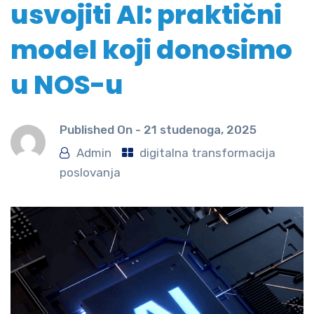
usvojiti AI: praktični
model koji donosimo
u NOS-u
Published On -
21 studenoga, 2025
Admin
digitalna transformacija
poslovanja