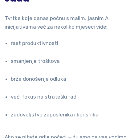
Tvrtke koje danas počnu s malim, jasnim AI
inicijativama već za nekoliko mjeseci vide:
rast produktivnosti
smanjenje troškova
brže donošenje odluka
veći fokus na strateški rad
zadovoljstvo zaposlenika i korisnika
Ako se pitate gdje početi — tu smo da vas vodimo