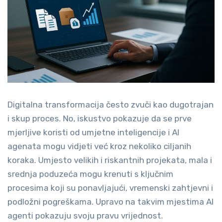
Digitalna transformacija često zvuči kao dugotrajan
i skup proces. No, iskustvo pokazuje da se prve
mjerljive koristi od umjetne inteligencije i AI
agenata mogu vidjeti već kroz nekoliko ciljanih
koraka. Umjesto velikih i riskantnih projekata, mala i
srednja poduzeća mogu krenuti s ključnim
procesima koji su ponavljajući, vremenski zahtjevni i
podložni pogreškama. Upravo na takvim mjestima AI
agenti pokazuju svoju pravu vrijednost.