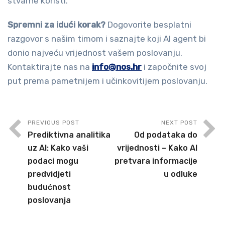
stvarne koristi.
Spremni za idući korak?
Dogovorite besplatni
razgovor s našim timom i saznajte koji AI agent bi
donio najveću vrijednost vašem poslovanju.
Kontaktirajte nas na
info@nos.hr
i započnite svoj
put prema pametnijem i učinkovitijem poslovanju.
PREVIOUS POST
NEXT POST
Prediktivna analitika
Od podataka do
uz AI: Kako vaši
vrijednosti – Kako AI
podaci mogu
pretvara informacije
predvidjeti
u odluke
budućnost
poslovanja