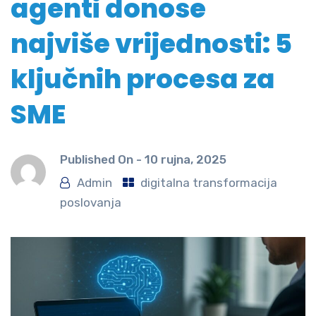
agenti donose
najviše vrijednosti: 5
ključnih procesa za
SME
Published On -
10 rujna, 2025
Admin
digitalna transformacija
poslovanja