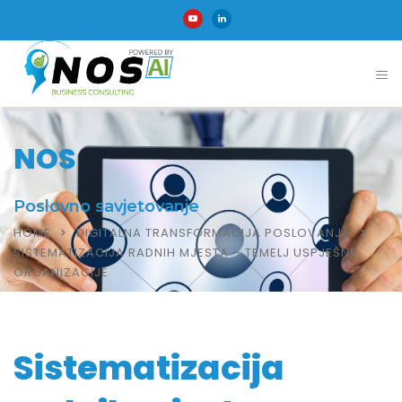
NOS
Poslovno savjetovanje
HOME
DIGITALNA TRANSFORMACIJA POSLOVANJA
SISTEMATIZACIJA RADNIH MJESTA – TEMELJ USPJEŠNE
ORGANIZACIJE
Sistematizacija