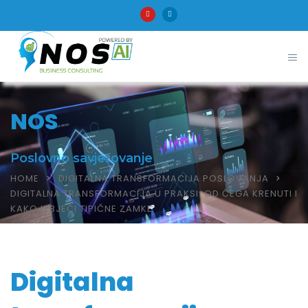
NOS
Poslovno savjetovanje
HOME
DIGITALNA TRANSFORMACIJA POSLOVANJA
DIGITALNA TRANSFORMACIJA U PRAKSI: OD ČEGA KRENUTI I
KAKO IZBJEĆI TIPIČNE ZAMKE
Digitalna