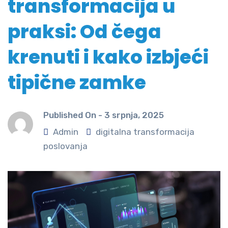
transformacija u
praksi: Od čega
krenuti i kako izbjeći
tipične zamke
Published On -
3 srpnja, 2025
Admin
digitalna transformacija
poslovanja